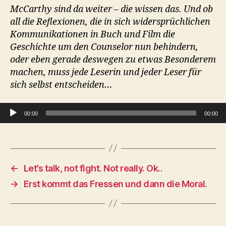
McCarthy sind da weiter – die wissen das. Und ob
all die Reflexionen, die in sich widersprüchlichen
Kommunikationen in Buch und Film die
Geschichte um den Counselor nun behindern,
oder eben gerade deswegen zu etwas Besonderem
machen, muss jede Leserin und jeder Leser für
sich selbst entscheiden…
Audio-Player
00:00
00:00
←
Let’s talk, not fight. Not really. Ok..
→
Erst kommt das Fressen und dann die Moral.