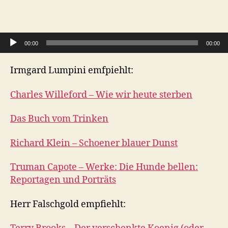
Audio-Player
00:00
00:00
Irmgard Lumpini emfpiehlt:
Charles Willeford – Wie wir heute sterben
Das Buch vom Trinken
Richard Klein – Schoener blauer Dunst
Truman Capote – Werke: Die Hunde bellen:
Reportagen und Porträts
Herr Falschgold empfiehlt: