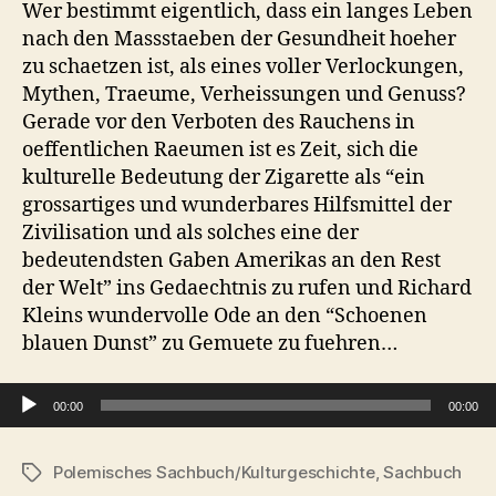
Wer bestimmt eigentlich, dass ein langes Leben
nach den Massstaeben der Gesundheit hoeher
zu schaetzen ist, als eines voller Verlockungen,
Mythen, Traeume, Verheissungen und Genuss?
Gerade vor den Verboten des Rauchens in
oeffentlichen Raeumen ist es Zeit, sich die
kulturelle Bedeutung der Zigarette als “ein
grossartiges und wunderbares Hilfsmittel der
Zivilisation und als solches eine der
bedeutendsten Gaben Amerikas an den Rest
der Welt” ins Gedaechtnis zu rufen und Richard
Kleins wundervolle Ode an den “Schoenen
blauen Dunst” zu Gemuete zu fuehren…
Audio-Player
00:00
00:00
Polemisches Sachbuch/Kulturgeschichte
,
Sachbuch
Schlagwörter