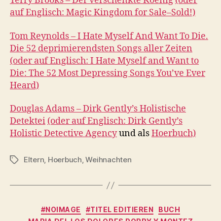
Terry Brooks – Der verschenkte Koenig
(oder
auf Englisch: Magic Kingdom for Sale–Sold!)
Tom Reynolds – I Hate Myself And Want To Die.
Die 52 deprimierendsten Songs aller Zeiten
(oder auf Englisch: I Hate Myself and Want to
Die: The 52 Most Depressing Songs You’ve Ever
Heard)
Douglas Adams – Dirk Gently’s Holistische
Detektei
(oder auf Englisch: Dirk Gently’s
Holistic Detective Agency
und als
Hoerbuch)
Eltern
,
Hoerbuch
,
Weihnachten
Schlagwörter
Kategorien
#NOIMAGE
#TITEL EDITIEREN
BUCH