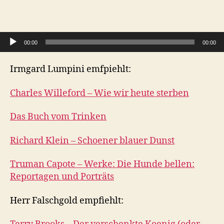
Audio-Player
00:00
00:00
Irmgard Lumpini emfpiehlt:
Charles Willeford – Wie wir heute sterben
Das Buch vom Trinken
Richard Klein – Schoener blauer Dunst
Truman Capote – Werke: Die Hunde bellen:
Reportagen und Porträts
Herr Falschgold empfiehlt: