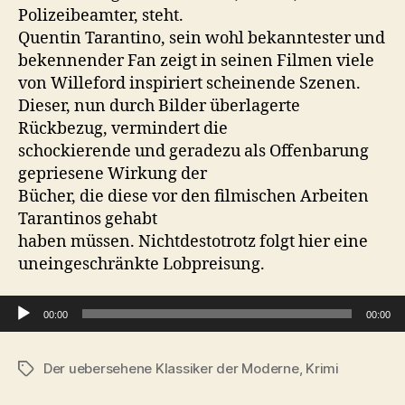
Polizeibeamter, steht.
Quentin Tarantino, sein wohl bekanntester und
bekennender Fan zeigt in seinen Filmen viele
von Willeford inspiriert scheinende Szenen.
Dieser, nun durch Bilder überlagerte
Rückbezug, vermindert die
schockierende und geradezu als Offenbarung
gepriesene Wirkung der
Bücher, die diese vor den filmischen Arbeiten
Tarantinos gehabt
haben müssen. Nichtdestotrotz folgt hier eine
uneingeschränkte Lobpreisung.
Audio-Player
00:00
00:00
Der uebersehene Klassiker der Moderne
,
Krimi
Schlagwörter