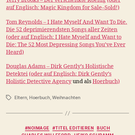
Terry Brooks – Der verschenkte Koenig
(oder
auf Englisch: Magic Kingdom for Sale–Sold!)
Tom Reynolds – I Hate Myself And Want To Die.
Die 52 deprimierendsten Songs aller Zeiten
(oder auf Englisch: I Hate Myself and Want to
Die: The 52 Most Depressing Songs You’ve Ever
Heard)
Douglas Adams – Dirk Gently’s Holistische
Detektei
(oder auf Englisch: Dirk Gently’s
Holistic Detective Agency
und als
Hoerbuch)
Eltern
,
Hoerbuch
,
Weihnachten
Schlagwörter
Kategorien
#NOIMAGE
#TITEL EDITIEREN
BUCH