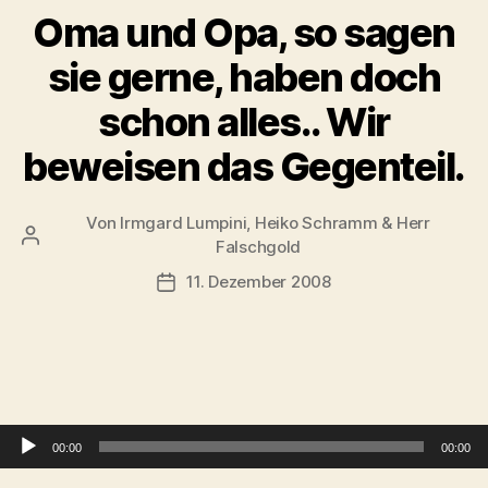
Oma und Opa, so sagen
sie gerne, haben doch
schon alles.. Wir
beweisen das Gegenteil.
Von
Irmgard Lumpini, Heiko Schramm & Herr
Beitragsautor
Falschgold
11. Dezember 2008
Veröffentlichungsdatum
Audio-Player
00:00
00:00