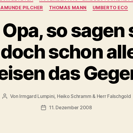
AMUNDE PILCHER
THOMAS MANN
UMBERTO ECO
Opa, so sagen s
doch schon alle
isen das Gegen
Von
Irmgard Lumpini, Heiko Schramm & Herr Falschgold
Beitragsautor
11. Dezember 2008
Veröffentlichungsdatum