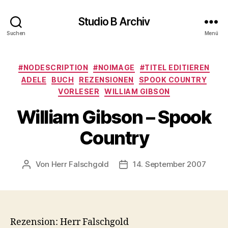
Studio B Archiv
Suchen
Menü
Kategorien
#NODESCRIPTION
#NOIMAGE
#TITEL EDITIEREN
ADELE
BUCH
REZENSIONEN
SPOOK COUNTRY
VORLESER
WILLIAM GIBSON
William Gibson – Spook
Country
Von
Herr Falschgold
14. September 2007
Beitragsautor
Veröffentlichungsdatum
Rezension: Herr Falschgold