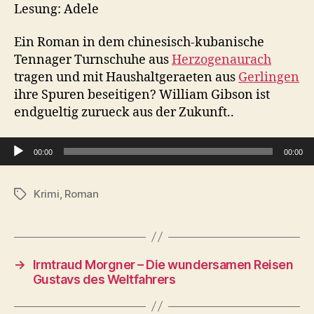
Lesung: Adele
Ein Roman in dem chinesisch-kubanische
Tennager Turnschuhe aus
Herzogenaurach
tragen und mit Haushaltgeraeten aus
Gerlingen
ihre Spuren beseitigen? William Gibson ist
endgueltig zurueck aus der Zukunft..
Audio-Player
00:00
00:00
Krimi
,
Roman
Schlagwörter
→
Irmtraud Morgner – Die wundersamen Reisen
Gustavs des Weltfahrers