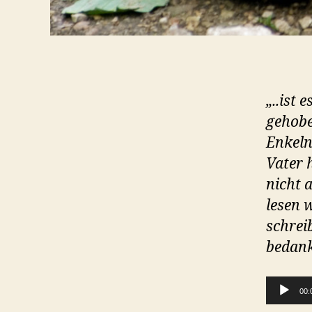
„..ist 
gehobe
Enkeln
Vater 
nicht 
lesen 
schrei
bedank
Audio-Player
00: