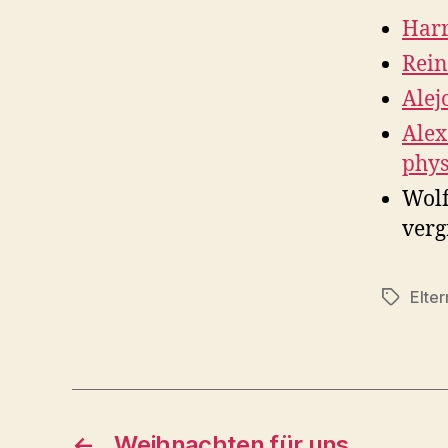
Harr
Rei
Alej
Alex
phys
Wolf
verg
Elter
Schlagwö
←
Weihnachten für uns