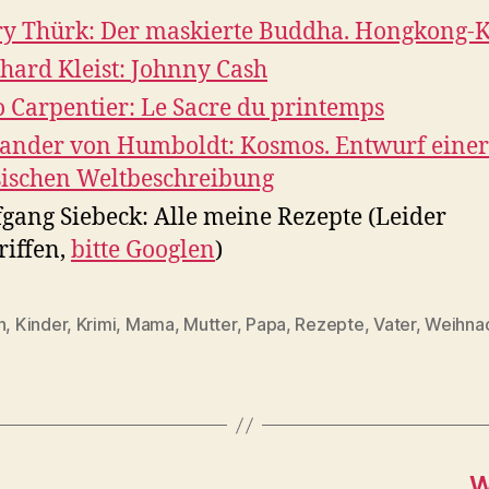
y Th
ürk:
Der maskierte Buddha. Hongkong-K
nhard
Kleist:
Johnny Cash
o Carpentier: Le Sacre du printemps
ander von Humboldt: Kosmos. Entwurf einer
ischen Weltbeschreibung
gang Siebeck: Alle meine Rezepte (Leider
riffen,
bitte Googlen
)
n
,
Kinder
,
Krimi
,
Mama
,
Mutter
,
Papa
,
Rezepte
,
Vater
,
Weihna
rter
W