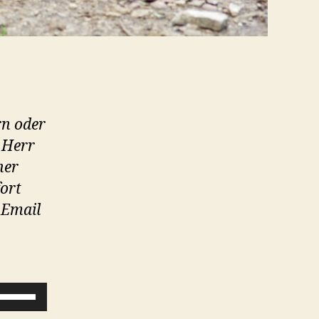
rn oder
 Herr
her
fort
 Email
P
f