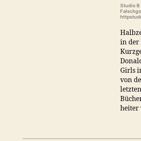
Studio B
Falschgo
httpstud
Halbze
in der
Kurzge
Donald
Girls 
von de
letzte
Bücher
heiter