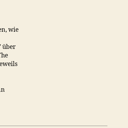
en, wie
” über
The
jeweils
nn