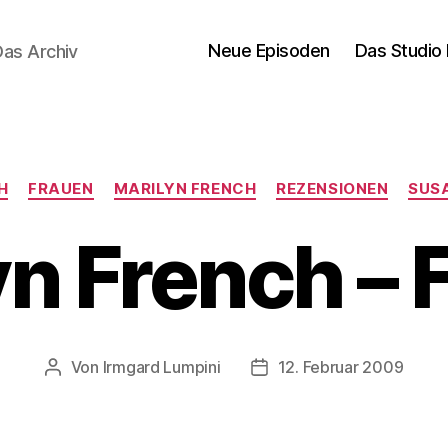
Neue Episoden
Das Studio 
Das Archiv
Kategorien
H
FRAUEN
MARILYN FRENCH
REZENSIONEN
SUS
yn French – 
Von
Irmgard Lumpini
12. Februar 2009
Beitragsautor
Veröffentlichungsdatum