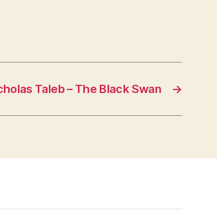
cholas Taleb – The Black Swan
→