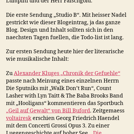
Lumpini und der Herr Falschgold.
Die erste Sendung „Studio B“. Mit heisser Nadel
gestrickt wie dieser Blogeintrag, ja das ganze
Blog. Design und Inhalt sollten sich in den
naechsten Tagen fuellen, die Todo-list ist lang.
Zur ersten Sendung heute hier der literarische
wie musikalische Inhalt:
Zu
Alexander Kluges „Chronik der Gefuehle“
passte nach Meinung eines einzelnen Herrn
Die Sputniks mit „Walk Don’t Run“, Count
Lasher with Lyn Taitt & The Baba Brooks Band
mit „Hooligans“ kommentieren das Sportbuch
„Geil auf Gewalt“ von Bill Buford
. Zeitgemaess
voltairesk
erschien Georg Friedrich Haendel
mit dem Concerti Grossi Opus 3. Zu einer
Luegengeschichte auf hoher See,
„Die