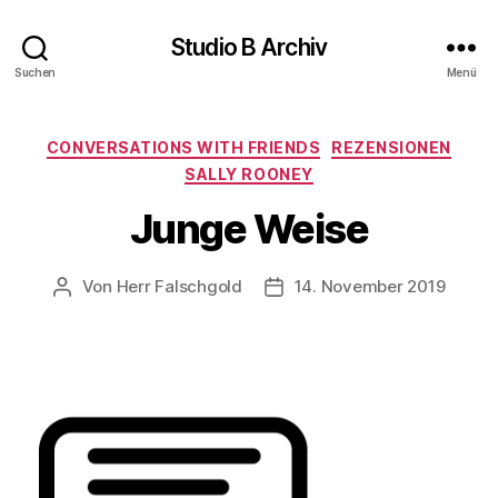
Studio B Archiv
Suchen
Menü
Kategorien
CONVERSATIONS WITH FRIENDS
REZENSIONEN
SALLY ROONEY
Junge Weise
Von
Herr Falschgold
14. November 2019
Beitragsautor
Veröffentlichungsdatum