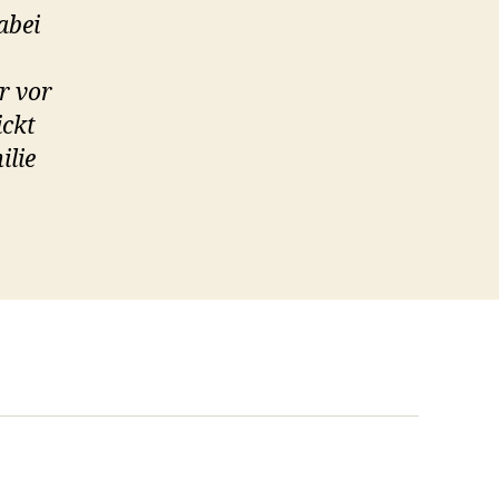
abei
r vor
ickt
ilie