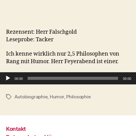
Rezensent: Herr Falschgold
Leseprobe: Tacker
Ich kenne wirklich nur 2,5 Philosophen von
Rang mit Humor. Herr Feyerabend ist einer.
Audio-Player
00:00
00:00
Autobiographie
,
Humor
,
Philosophie
Schlagwörter
Kontakt