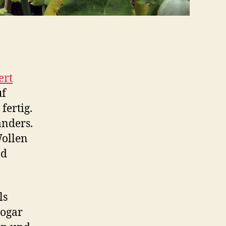
ert
uf
ertig.
anders.
Wollen
nd
ls
sogar