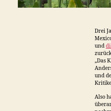
Drei J
Mexic
und
di
zurück
„Das K
Anders
und de
Kritik
Also h
überar