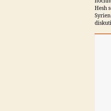
nochma
Hesh s
Syrien
diskut