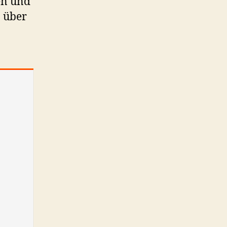
en und
 über