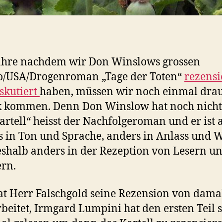
ahre nachdem wir Don Winslows grossen
o/USA/Drogenroman „Tage der Toten“
rezensi
skutiert
haben, müssen wir noch einmal dra
 kommen. Denn Don Winslow hat noch nicht f
artell“ heisst der Nachfolgeroman und er ist 
 in Ton und Sprache, anders in Anlass und 
shalb anders in der Rezeption von Lesern u
ern.
at Herr Falschgold seine Rezension von dama
beitet, Irmgard Lumpini hat den ersten Teil 